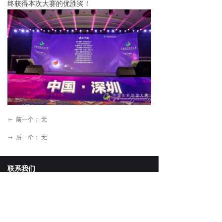
终获得本次大赛的优胜奖！
前一个：
无
ꂃ
后一个：
无
ꁹ
联系我们
电话：
0755-86250858
传真：
0755-86250858
邮箱：
Aaron@uppon.com
地址：
广东省深圳市宝安区西乡大道华丰总部经